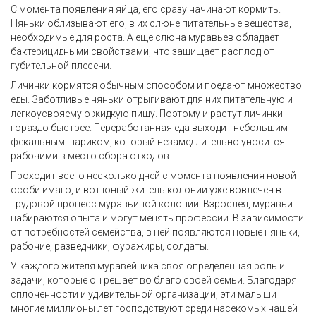
С момента появления яйца, его сразу начинают кормить.
Няньки облизывают его, в их слюне питательные вещества,
необходимые для роста. А еще слюна муравьев обладает
бактерицидными свойствами, что защищает расплод от
губительной плесени.
Личинки кормятся обычным способом и поедают множество
еды. Заботливые няньки отрыгивают для них питательную и
легкоусвояемую жидкую пищу. Поэтому и растут личинки
гораздо быстрее. Переработанная еда выходит небольшим
фекальным шариком, который незамедлительно уносится
рабочими в место сбора отходов.
Проходит всего несколько дней с момента появления новой
особи имаго, и вот юный житель колонии уже вовлечен в
трудовой процесс муравьиной колонии. Взрослея, муравьи
набираются опыта и могут менять профессии. В зависимости
от потребностей семейства, в ней появляются новые няньки,
рабочие, разведчики, фуражиры, солдаты.
У каждого жителя муравейника своя определенная роль и
задачи, которые он решает во благо своей семьи. Благодаря
сплоченности и удивительной организации, эти малыши
многие миллионы лет господствуют среди насекомых нашей