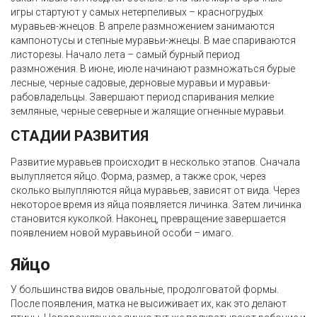
игры стартуют у самых нетерпеливых – красногрудых
муравьев-жнецов. В апреле размножением занимаются
кампонотусы и степные муравьи-жнецы. В мае спариваются
листорезы. Начало лета – самый бурный период
размножения. В июне, июле начинают размножаться бурые
лесные, черные садовые, дерновые муравьи и муравьи-
рабовладельцы. Завершают период спаривания мелкие
земляные, черные северные и жалящие огненные муравьи.
СТАДИИ РАЗВИТИЯ
Развитие муравьев происходит в несколько этапов. Сначала
вылупляется яйцо. Форма, размер, а также срок, через
сколько вылупляются яйца муравьев, зависят от вида. Через
некоторое время из яйца появляется личинка. Затем личинка
становится куколкой. Наконец, превращение завершается
появлением новой муравьиной особи – имаго.
Яйцо
У большинства видов овальные, продолговатой формы.
После появления, матка не высиживает их, как это делают