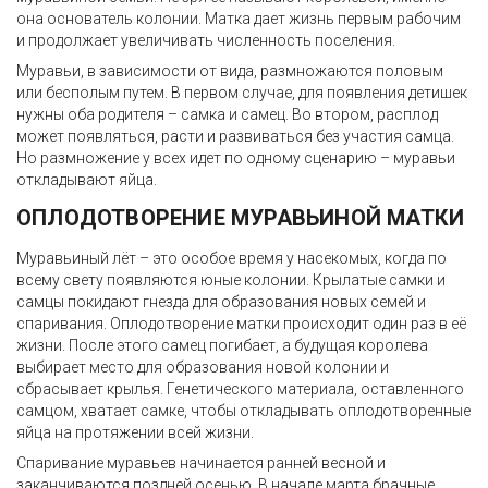
она основатель колонии. Матка дает жизнь первым рабочим
и продолжает увеличивать численность поселения.
Муравьи, в зависимости от вида, размножаются половым
или бесполым путем. В первом случае, для появления детишек
нужны оба родителя – самка и самец. Во втором, расплод
может появляться, расти и развиваться без участия самца.
Но размножение у всех идет по одному сценарию – муравьи
откладывают яйца.
ОПЛОДОТВОРЕНИЕ МУРАВЬИНОЙ МАТКИ
Муравьиный лёт – это особое время у насекомых, когда по
всему свету появляются юные колонии. Крылатые самки и
самцы покидают гнезда для образования новых семей и
спаривания. Оплодотворение матки происходит один раз в её
жизни. После этого самец погибает, а будущая королева
выбирает место для образования новой колонии и
сбрасывает крылья. Генетического материала, оставленного
самцом, хватает самке, чтобы откладывать оплодотворенные
яйца на протяжении всей жизни.
Спаривание муравьев начинается ранней весной и
заканчиваются поздней осенью. В начале марта брачные