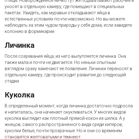
птицы. Новорожденное яичко тут же подхватывают рабочие и
уносят в отдельную камеру, где помещают в специальных
пакетах. Увидеть, как муравьи откладывают яйца в
естественных условиях почти невозможно. Но вы можете
наблюдать за этим чудом природы у себя дома, если заведете
колонию в формикарии.
Личинка
После созревания яйца, из него вылупляется личинка. Она
также мала и почти не двигается. Но няньки опытным
взглядом сразу замечают ее появление. Личинки переносят в
отдельную камеру, где происходит развитие до следующей
стадии.
Куколка
В определенный момент, когда личинка достаточно подросла
и напиталась, она начинает окукливаться. У многих видов
куколка выглядит как плотный прямой кокон из шелка. А у
жнецов, самого распространенного вида среди киперов,
куколки белые, почти прозрачные. Но и они со временем
становятся желтоватыми и темнеют.