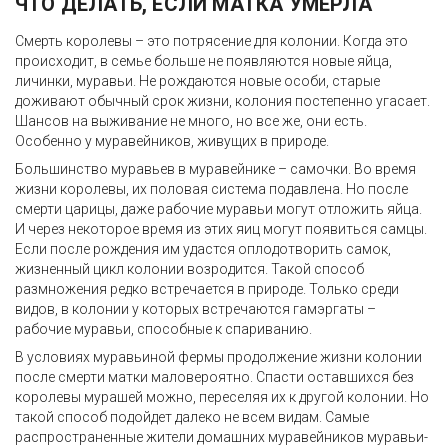
ЧТО ДЕЛАТЬ, ЕСЛИ МАТКА УМЕРЛА
Смерть королевы – это потрясение для колонии. Когда это
происходит, в семье больше не появляются новые яйца,
личинки, муравьи. Не рождаются новые особи, старые
доживают обычный срок жизни, колония постепенно угасает.
Шансов на выживание не много, но все же, они есть.
Особенно у муравейников, живущих в природе.
Большинство муравьев в муравейнике – самочки. Во время
жизни королевы, их половая система подавлена. Но после
смерти царицы, даже рабочие муравьи могут отложить яйца.
И через некоторое время из этих яиц могут появиться самцы.
Если после рождения им удастся оплодотворить самок,
жизненный цикл колонии возродится. Такой способ
размножения редко встречается в природе. Только среди
видов, в колонии у которых встречаются гамэргаты –
рабочие муравьи, способные к спариванию.
В условиях муравьиной фермы продолжение жизни колонии
после смерти матки маловероятно. Спасти оставшихся без
королевы мурашей можно, переселяя их к другой колонии. Но
такой способ подойдет далеко не всем видам. Самые
распространенные жители домашних муравейников муравьи-