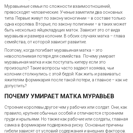
Муравьиные семьи по сложности взаимоотношений,
превосходят человеческие. Ученые заметили два основных
типа. Первые живут по закону моногинии – в составе только
одна королева. Вторые, по закону полигинии – в таких может
быть несколько яйцекладущих маток. Зависит это от вида
муравьев и размера колонии. В обоих случаях матка – глава
семейства, от которой зависит развитие.
Поэтому, когда погибает муравьиная матка – это
невосполнимая потеря для семейства. Почему умирает
муравьиная матка и как поступать киперу если это
произошло? Такие вопросы часто задают хозяева, чьи
колонии столкнулись с этой бедой. Как жить и развиватьс
яжителям формикария после такой потери, а главное – как не
допустить?
ПОЧЕМУ УМИРАЕТ МАТКА МУРАВЬЕВ
Строение королевы другое чем у рабочих или солдат. Они, как
правило, крупнее обычных особей и отличаются строением
груди и крыльями. Но также как рабочие или солдаты, главная
самка в формикарии подвержена риску. Основные причины
гибели зависят от условий содержания и внешних факторов.