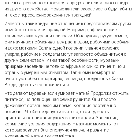
жнецы агрессивно относятся к представителям своего вида
из другого семейства. Новые жители скорее всего будут убиты
и такое переселение закончится трагедией.
Известны такие виды, чье отношение к представителям других
семей не отличается враждой. Например, африканские
тапиномы или муравьи-призраки. Обнаружив другую семью,
они начинают обмениваться расплодом, рабочими особями
и даже матками. Если в одной колонии главная самочка
умерла, рабочие и солдаты могут запросто объединиться с
другим семейством. Из-за такой особенности, муравьи-
призраки заселили не только африканский континент, но и
страны с умеренным климатом. Тапиномы комфортно
чувствуют сбея в квартирах, теплицах, продуктовых базах.
Везде, где есть чем поживиться.
Что делают муравьи если умирает матка? Продолжают жить,
питаться, но полноценная семья рушится. Они просто
доживают оставшееся им время. Колония постепенно
погибает. Чтобы не допустить этого, стоит уделять
пристальное внимание уходу за питомцами. Заселение,
кормление, условия содержания – важные моменты, от
которых зависит благополучная жизнь и развитие
муравьиной матки и ее семейства.