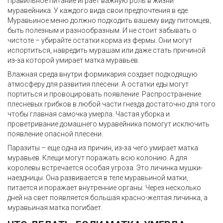
Правильное питание играет важную роль в жизни
муравейника. У каждого вида свои предпочтения в еде.
Муравьиное меню должно подходить вашему виду питомцев,
быть полезным и разнообразным. И не стоит забывать о
чистоте – убирайте остатки корма из фермы. Они могут
испортиться, навредить мурашам или даже стать причиной
из-за которой умирает матка муравьев.
Влажная среда внутри формикария создает подходящую
атмосферу для развития плесени. А остатки еды могут
портиться и провоцировать появление. Распространение
плесневых грибков в любой части гнезда достаточно для того
чтобы главная самочка умерла. Частая уборка и
проветривание домашнего муравейника помогут исключить
появление опасной плесени.
Паразиты – еще одна из причин, из-за чего умирает матка
муравьев. Клещи могут поражать всю колонию. А для
королевы встречается особая угроза. Это личинка мушки-
наездницы. Она развивается в теле муравьиной матки,
питается и поражает внутренние органы. Через несколько
дней на свет появляется большая красно-желтая личинка, а
муравьиная матка погибает.