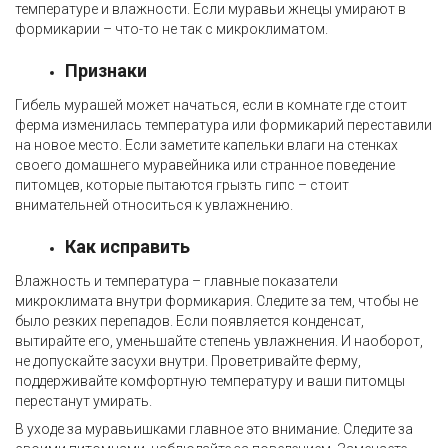
температуре и влажности. Если муравьи жнецы умирают в
формикарии – что-то не так с микроклиматом.
Признаки
Гибель мурашей может начаться, если в комнате где стоит
ферма изменилась температура или формикарий переставили
на новое место. Если заметите капельки влаги на стенках
своего домашнего муравейника или странное поведение
питомцев, которые пытаются грызть гипс – стоит
внимательней относиться к увлажнению.
Как исправить
Влажность и температура – главные показатели
микроклимата внутри формикария. Следите за тем, чтобы не
было резких перепадов. Если появляется конденсат,
вытирайте его, уменьшайте степень увлажнения. И наоборот,
не допускайте засухи внутри. Проветривайте ферму,
поддерживайте комфортную температуру и ваши питомцы
перестанут умирать.
В уходе за муравьишками главное это внимание. Следите за