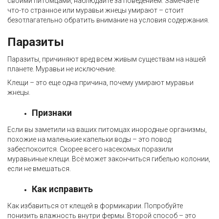
своими питомцами, наблюдайте за поведением. Замечаете
что-то странное или муравьи жнецы умирают – стоит
безотлагательно обратить внимание на условия содержания.
Паразиты
Паразиты, причиняют вред всем живым существам на нашей
планете. Муравьи не исключение.
Клещи – это еще одна причина, почему умирают муравьи
жнецы.
Признаки
Если вы заметили на ваших питомцах инородные организмы,
похожие на маленькие капельки воды – это повод
забеспокоится. Скорее всего насекомых поразили
муравьиные клещи. Всё может закончиться гибелью колонии,
если не вмешаться.
Как исправить
Как избавиться от клещей в формикарии. Попробуйте
понизить влажность внутри фермы. Второй способ – это