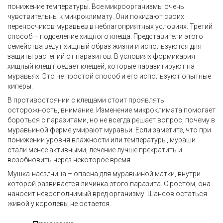
понижение температуры. Все микроорганизмы очень
чувствительны к микроклимату. Они покидают своих
переносчиков муравьев в неблагоприятных условиях. Третий
способ – подселение хищного клеща. Представители этого
семейства ведут хищный образ жизни и используются для
защиты растений от паразитов. В условиях формикария
хищный клещ поедает клещей, которые паразитируют на
муравьях. Это не простой способ и его используют опытные
киперы.
В противостоянии с клещами стоит проявлять
осторожность, внимание. Изменение микроклимата помогает
бороться с паразитами, но не всегда решает вопрос, почему в
муравьиной ферме умирают муравьи. Если заметите, что при
понижении уровня влажности или температуры, мураши
стали менее активными, лечение лучше прекратить и
возобновить через некоторое время.
Мушка-наездница – опасна для муравьиной матки, внутри
которой развивается личинка этого паразита. С ростом, она
наносит невосполнимый вред организму. Шансов остаться
живой у королевы не остается.