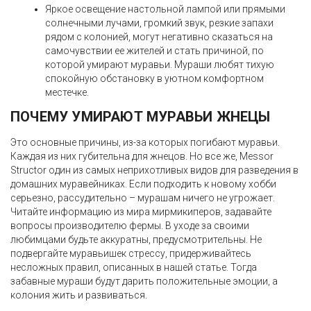
Яркое освещение настольной лампой или прямыми
солнечными лучами, громкий звук, резкие запахи
рядом с колонией, могут негативно сказаться на
самочувствии ее жителей и стать причиной, по
которой умирают муравьи. Мураши любят тихую
спокойную обстановку в уютном комфортном
местечке.
ПОЧЕМУ УМИРАЮТ МУРАВЬИ ЖНЕЦЫ
Это основные причины, из-за которых погибают муравьи.
Каждая из них губительна для жнецов. Но все же, Messor
Structor один из самых неприхотливых видов для разведения в
домашних муравейниках. Если подходить к новому хобби
серьезно, рассудительно – мурашам ничего не угрожает.
Читайте информацию из мира мирмикиперов, задавайте
вопросы производителю фермы. В уходе за своими
любимцами будьте аккуратны, предусмотрительны. Не
подвергайте муравьишек стрессу, придерживайтесь
несложных правил, описанных в нашей статье. Тогда
забавные мураши будут дарить положительные эмоции, а
колония жить и развиваться.