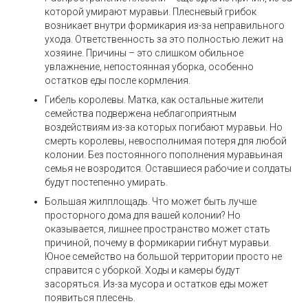
которой умирают муравьи. Плесневый грибок
возникает внутри формикария из-за неправильного
ухода. Ответственность за это полностью лежит на
хозяине. Причины – это слишком обильное
увлажнение, непостоянная уборка, особенно
остатков еды после кормления.
Гибель королевы. Матка, как остальные жители
семейства подвержена неблагоприятным
воздействиям из-за которых погибают муравьи. Но
смерть королевы, невосполнимая потеря для любой
колонии. Без постоянного пополнения муравьиная
семья не возродится. Оставшиеся рабочие и солдаты
будут постепенно умирать.
Большая жилплощадь. Что может быть лучше
просторного дома для вашей колонии? Но
оказывается, лишнее пространство может стать
причиной, почему в формикарии гибнут муравьи.
Юное семейство на большой территории просто не
справится с уборкой. Ходы и камеры будут
засоряться. Из-за мусора и остатков еды может
появиться плесень.