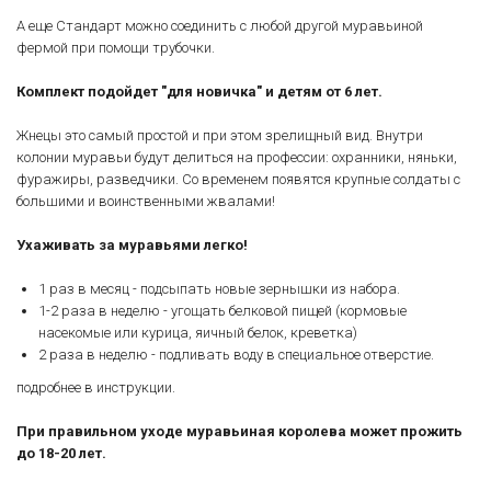
А еще Стандарт можно соединить с любой другой муравьиной
фермой при помощи трубочки.
Комплект подойдет "для новичка" и детям от 6 лет.
Жнецы это самый простой и при этом зрелищный вид. Внутри
колонии муравьи будут делиться на профессии: охранники, няньки,
фуражиры, разведчики. Со временем появятся крупные солдаты с
большими и воинственными жвалами!
Ухаживать за муравьями легко!
1 раз в месяц - подсыпать новые зернышки из набора.
1-2 раза в неделю - угощать белковой пищей (кормовые
насекомые или курица, яичный белок, креветка)
2 раза в неделю - подливать воду в специальное отверстие.
подробнее в инструкции.
При правильном уходе муравьиная королева может прожить
до 18-20 лет.