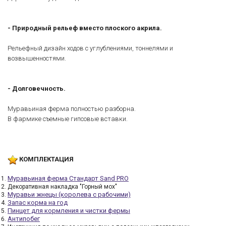
- Природный рельеф вместо плоского акрила.
Рельефный дизайн ходов с углублениями, тоннелями и
возвышенностями.
-
Долговечность.
Муравьиная ферма полностью разборна.
В фармике съемные гипсовые вставки.
КОМПЛЕКТАЦИЯ
Муравьиная ферма Стандарт Sand PRO
Декоративная накладка "Горный мох"
Муравьи жнецы (королева с рабочими)
Запас корма на год
Пинцет для кормления и чистки фермы
Антипобег