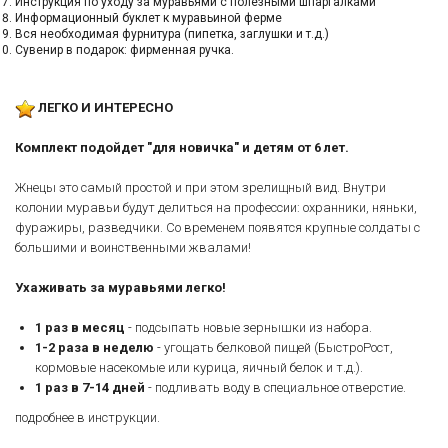
Инструкция по уходу за муравьями с полезными шпаргалками
Информационный буклет к муравьиной ферме
Вся необходимая фурнитура (пипетка, заглушки и т.д.)
Сувенир в подарок: фирменная ручка.
ЛЕГКО И ИНТЕРЕСНО
Комплект подойдет "для новичка" и детям от 6 лет.
Жнецы это самый простой и при этом зрелищный вид. Внутри
колонии муравьи будут делиться на профессии: охранники, няньки,
фуражиры, разведчики. Со временем появятся крупные солдаты с
большими и воинственными жвалами!
Ухаживать за муравьями легко!
1 раз в месяц
- подсыпать новые зернышки из набора.
1-2 раза в неделю
- угощать белковой пищей (БыстроРост,
кормовые насекомые или курица, яичный белок и т.д.).
1 раз в 7-14 дней
- подливать воду в специальное отверстие.
подробнее в инструкции.