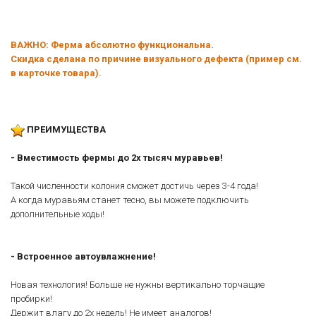
ВАЖНО:
Ферма абсолютно функциональна.
Скидка сделана по причине визуального дефекта
(пример см.
в карточке товара)
.
ПРЕИМУЩЕСТВА
- Вместимость фермы до 2х тысяч муравьев!
Такой численности колония сможет достичь через 3-4 года!
А когда муравьям станет тесно, вы можете подключить
дополнительные ходы!
- Встроенное автоувлажнение!
Новая технология! Больше не нужны вертикально торчащие
пробирки!
Держит влагу до 2х недель! Не имеет аналогов!