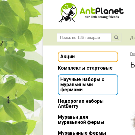
До
Гл
Акции
Б
Комплекты стартовые
Научные наборы с
муравьиными
фермами
Недорогие наборы
AntBerry
Муравьи для
муравьиной фермы
Муравьиные фермы