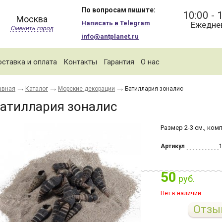
По вопросам пишите:
10:00 - 
Москва
Написать в Telegram
Ежедне
Сменить город
info@antplanet.ru
ставка и оплата
Контакты
Гарантия
О нас
авная
Каталог
Морские декорации
Батиллария зоналис
атиллария зоналис
Размер 2-3 см., комп
Артикул
50
руб.
Нет в наличии.
Отзы