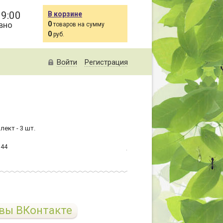
19:00
В корзине
вно
0
товаров на сумму
0
руб.
Войти
Регистрация
лект - 3 шт.
144
вы ВКонтакте