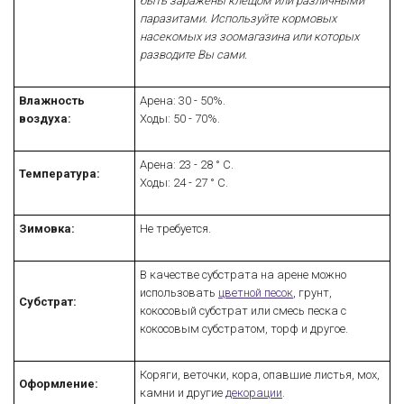
быть заражены клещом или различными
паразитами. Используйте кормовых
насекомых из зоомагазина или которых
разводите Вы сами.
Влажность
Арена: 30 - 50%.
воздуха:
Ходы: 50 - 70%.
Арена: 23 - 28 ° C.
Температура:
Ходы: 24 - 27 ° C.
Зимовка:
Не требуется.
В качестве субстрата на арене можно
использовать
цветной песок
, грунт,
Субстрат:
кокосовый субстрат или смесь песка с
кокосовым субстратом, торф и другое.
Коряги, веточки, кора, опавшие листья, мох,
Оформление:
камни и другие
декорации
.