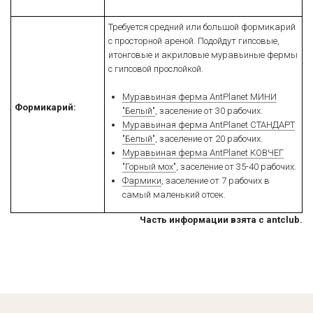
Требуется средний или большой формикарий
с просторной ареной. Подойдут гипсовые,
итонговые и акриловые муравьиные фермы
с гипсовой прослойкой.
Муравьиная ферма AntPlanet МИНИ
Формикарий:
"Белый"
, заселение от 30 рабочих.
Муравьиная ферма AntPlanet СТАНДАРТ
"Белый"
, заселение от 20 рабочих.
Муравьиная ферма AntPlanet КОВЧЕГ
"Горный мох"
, заселение от 35-40 рабочих.
Фармики
, заселение от 7 рабочих в
самый маленький отсек.
Часть информации взята с antclub.