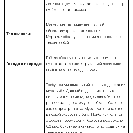
делится с другими муравьями жидкой пищей
путём трофаллаксиса.
Моногиния - наличие лишь одной
яйцекладущей матки в колонии.
Тип колонии:
Муравьи образуют колонии до нескольких
тысяч особей.
Гнёзда образуют в почве, в различных
Гнездо в природе:
пустотах, а так же в трухлявой древесине
пней и поваленных деревьев.
Требуется минимальный опыт в содержании
муравьёв. Данный вид неприхотлив к
питанию и условиям, но довольно быстро
развивается, поэтому потребуется большое
жилое пространство. Муравьи отличаются
высокой скоростью бега. Приблизительная
скорость перемещения без остановок около
0,2 м/с. Основная активность приходится на
дневное время суток.