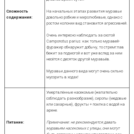
Сложность
На начальных этапах развития муравьи
содержания:
довольно робкие и миролюбивые, однако с
ростом колонии вид становится агрессивней.
Очень интересно наблюдать за охотой
Camponotus parius: как только муравей-
фуражир обнаружит добычу, то стремглав
бежит за подмогой и вот уже вслед за ним
несётся с десяток-другой муравьёв.
Муравьи данного вида могут очень сильно
мусорить в ходах!
Умертвлённые насекомые (желательно
соблюдать разнообразие), сиропы (медовые
или сахарные), фрукты + поилка с водой на
арене.
Питание:
Примечание: не рекомендуется давать
муравьям насекомых с улицы, они могут