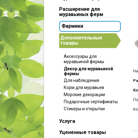
Расширение для
муравьиных ферм
Фармики
Дополнительные
товары
Аксессуары для
муравьиной фермы
Декор для муравьиной
На
фермы
Для наблюдения
Р
Корм для муравьев
Ко
Морские декорации
По
Подарочные сертификаты
Стикеры и открытки
Ко
Услуги
Уцененные товары