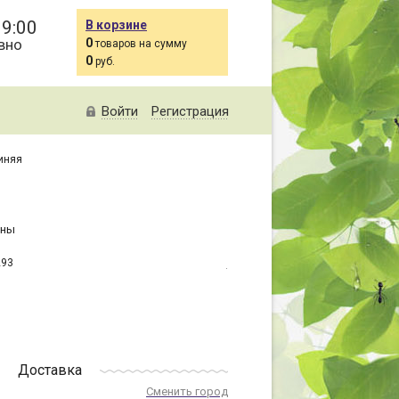
19:00
В корзине
вно
0
товаров на сумму
0
руб.
Войти
Регистрация
иняя
ены
293
Доставка
Сменить город