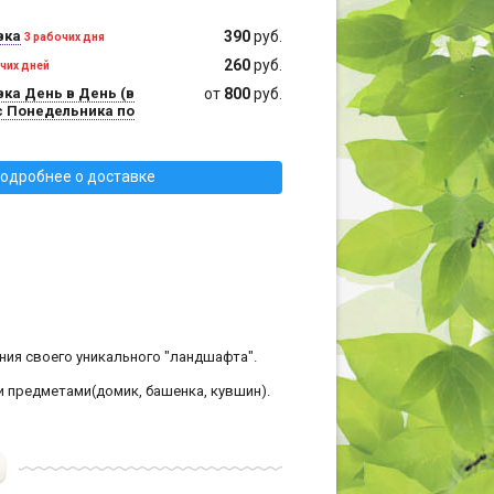
вка
390
руб.
3 рабочих дня
260
руб.
очих дней
ка День в День (в
от
800
руб.
с Понедельника по
одробнее о доставке
ия своего уникального "ландшафта".
 предметами(домик, башенка, кувшин).