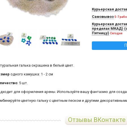
Курьерская доста
Самовывоз
5-7 раб
Курьерская достав
пределах МКАД) (
Пятницу)
Сегодня
П
туральная галька окрашена в белый цвет.
азмер
одного камушка: 1 - 2 см
личество
: 5 шт.
дходит для оформления арены. Используйте вашу фантазию для создан
мбинируйте цветную гальку с цветным песком и другими декоративными
Отзывы ВКонтакте