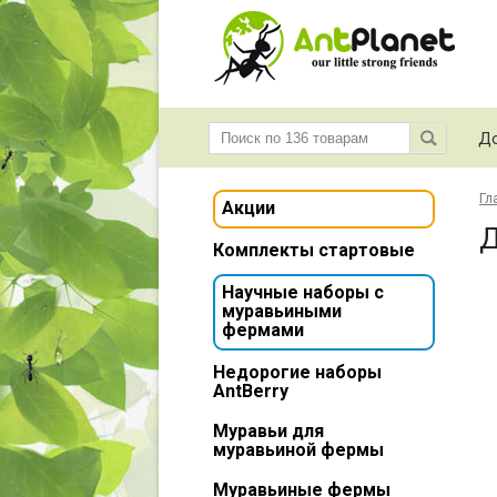
До
Гл
Акции
Д
Комплекты стартовые
Научные наборы с
муравьиными
фермами
Недорогие наборы
AntBerry
Муравьи для
муравьиной фермы
Муравьиные фермы