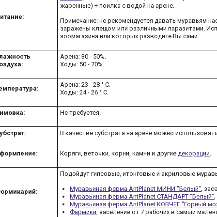
жаренные) + поилка с водой на арене.
итание:
Примечание: не рекомендуется давать муравьям нас
заражены клещом или различными паразитами. Ис
зоомагазина или которых разводите Вы сами.
лажность
Арена: 30 - 50%.
оздуха:
Ходы: 50 - 70%.
Арена: 23 - 28 ° C.
емпература:
Ходы: 24 - 26 ° C.
имовка:
Не требуется.
убстрат:
В качестве субстрата на арене можно использоват
формление:
Коряги, веточки, корни, камни и другие
декорации
.
Подойдут гипсовые, итонговые и акриловые мурав
Муравьиная ферма AntPlanet МИНИ "Белый"
, зас
ормикарий:
Муравьиная ферма AntPlanet СТАНДАРТ "Белый"
Муравьиная ферма AntPlanet КОВЧЕГ "Горный мо
Фармики
, заселение от 7 рабочих в самый мален