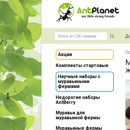
До
Гл
Акции
M
Комплекты стартовые
ж
Научные наборы с
муравьиными
фермами
Недорогие наборы
AntBerry
Муравьи для
муравьиной фермы
Муравьиные фермы