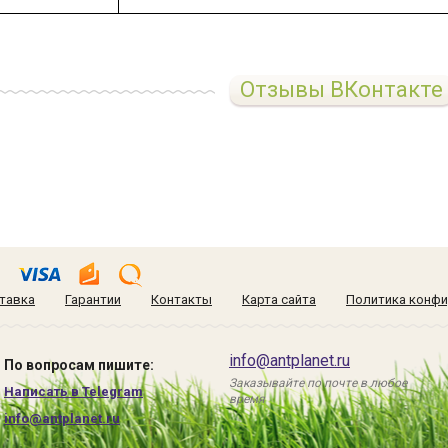
Отзывы ВКонтакте
тавка
Гарантии
Контакты
Карта сайта
Политика конфи
info@antplanet.ru
По вопросам пишите:
Заказывайте по почте в любое
Написать в Telegram
время
info@antplanet.ru