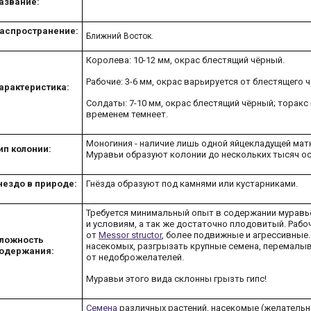
азвание:
аспространение:
Ближний Восток.
Королева: 10-12 мм, окрас блестящий чёрный.
Рабочие: 3-6 мм, окрас варьируется от блестящего ч
арактеристика:
Солдаты: 7-10 мм, окрас блестящий чёрный; торакс
временем темнеет.
Моногиния - наличие лишь одной яйцекладущей матк
ип колонии:
Муравьи образуют колонии до нескольких тысяч ос
нездо в природе:
Гнёзда образуют под камнями или кустарниками.
Требуется минимальный опыт в содержании муравьё
и условиям, а так же достаточно плодовитый. Рабоч
от
Messor structor
, более подвижные и агрессивные
ложность
насекомых, разгрызать крупные семена, перемалыват
одержания:
от недоброжелателей.
Муравьи этого вида склонны грызть гипс!
Семена
различных растений, насекомые (желательн