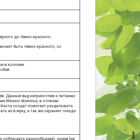
ерного до тёмно-красного..
 может быть тёмно-красного, со
и в колонии.
обей.
в. Данный вид неприхотлив к питанию
ие Messor ebeninus, в отличии
.
Каста солдат помогает разделывать
ь их в муку, а так же охраняет гнездо
о соблюдать разнообразие), орехи (не