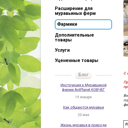
Расширение для
муравьиных ферм
Фармики
Дополнительные
товары
Услуги
Уцененные товары
С
Блог
Пр
Инструкция к Муравьиной
пр
ферме AntPlanet КОВЧЕГ
Вн
19 января
по
фе
Как общаются муравьи
20 мая
Л
Жизнь муравья в природе