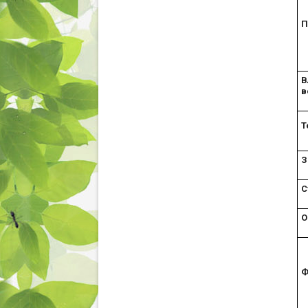
П
В
в
Т
З
С
О
Ф