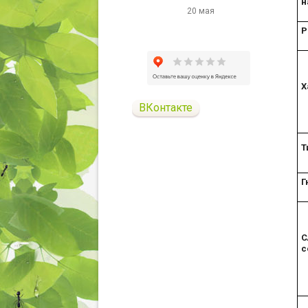
н
20 мая
Р
Х
ВКонтакте
Т
Г
С
с