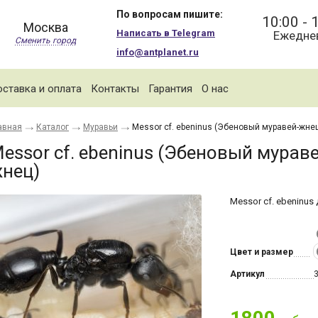
По вопросам пишите:
10:00 - 
Москва
Написать в Telegram
Ежедне
Сменить город
info@antplanet.ru
ставка и оплата
Контакты
Гарантия
О нас
авная
Каталог
Муравьи
Messor cf. ebeninus (Эбеновый муравей-жне
essor cf. ebeninus (Эбеновый мураве
нец)
Messor cf. ebeninus
Цвет и размер
Артикул