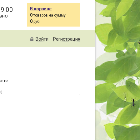
19:00
В корзине
вно
0
товаров на сумму
0
руб.
Войти
Регистрация
енте
38