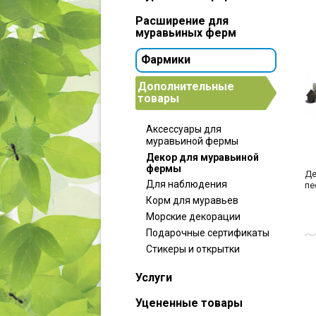
Расширение для
муравьиных ферм
Фармики
Дополнительные
товары
Аксессуары для
муравьиной фермы
Декор для муравьиной
фермы
Де
Для наблюдения
пе
Корм для муравьев
Морские декорации
Подарочные сертификаты
Стикеры и открытки
Услуги
Уцененные товары