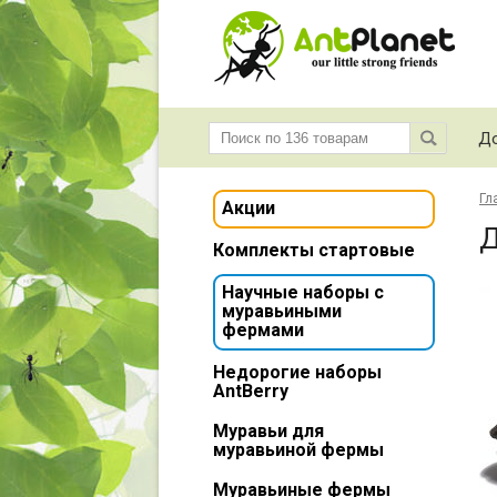
До
Гл
Акции
Д
Комплекты стартовые
Научные наборы с
муравьиными
фермами
Недорогие наборы
AntBerry
Муравьи для
муравьиной фермы
Муравьиные фермы