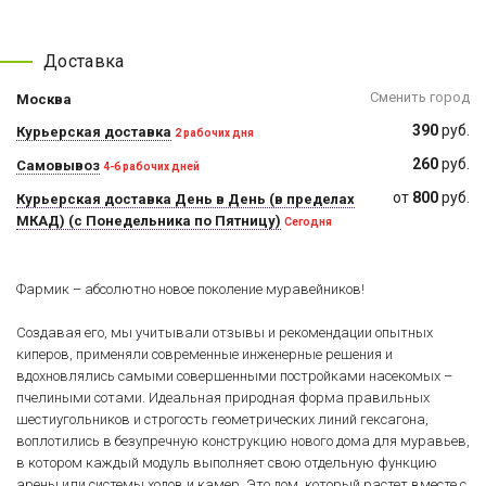
Доставка
Сменить город
Москва
390
руб.
Курьерская доставка
2 рабочих дня
260
руб.
Самовывоз
4-6 рабочих дней
от
800
руб.
Курьерская доставка День в День (в пределах
МКАД) (с Понедельника по Пятницу)
Сегодня
Фармик – абсолютно новое поколение муравейников!
Создавая его, мы учитывали отзывы и рекомендации опытных
киперов, применяли современные инженерные решения и
вдохновлялись самыми совершенными постройками насекомых –
пчелиными сотами. Идеальная природная форма правильных
шестиугольников и строгость геометрических линий гексагона,
воплотились в безупречную конструкцию нового дома для муравьев,
в котором каждый модуль выполняет свою отдельную функцию
арены или системы ходов и камер. Это дом, который растет вместе с