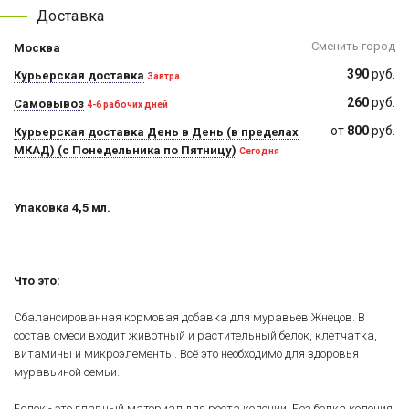
Доставка
Сменить город
Москва
390
руб.
Курьерская доставка
Завтра
260
руб.
Самовывоз
4-6 рабочих дней
от
800
руб.
Курьерская доставка День в День (в пределах
МКАД) (с Понедельника по Пятницу)
Сегодня
Упаковка 4,5 мл.
Что это:
Сбалансированная кормовая добавка для муравьев Жнецов. В
состав смеси входит животный и растительный белок, клетчатка,
витамины и микроэлементы. Всё это необходимо для здоровья
муравьиной семьи.
Белок - это главный материал для роста колонии. Без белка колония