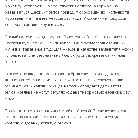
может существовать, но практически не способна нормально
развиваться. Дефицит белка приводит к сокращению численности
муравьев. Матка дает меньше расплода. У колонии нет ресурсов
для выращивания крупных солдат.
Самый подходящий для муравьёв источник белка – это кормовые
насекомые, выращенные или купленные в зоомагазине (личинки
мучника, тараканы и т.д.) Для жнецов в качестве заменителя можно
использовать альтернативный белок (курица, креветка, яичный
белок).
Но к сожалению, наш мониторинг (обращения в техподдержку,
анализ соц.сетей) выявил, что несмотря на наши рекомендации,
больше тысячи колоний жнецов в России страдают дефицитом
белка. Хозяева не могут регулярно давать кормовых насекомых или
мясо.
Проект Антплэнет озадачился этой проблемой. В течение полугода
наша лаборатория разрабатывала и тестировала полезную
кормовую добавку, богатую белком.