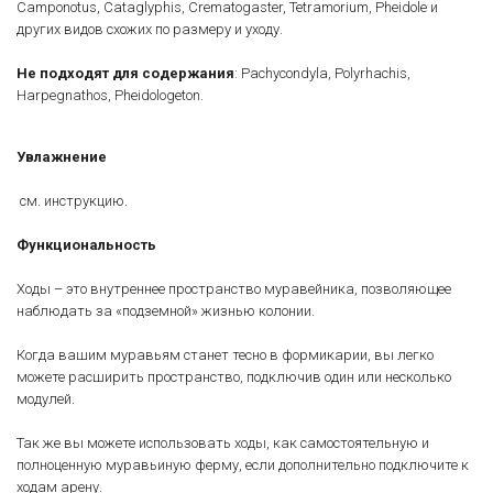
Camponotus, Cataglyphis, Crematogaster, Tetramorium, Pheidole и
других видов схожих по размеру и уходу.
Не подходят для содержания
: Pachycondyla, Polyrhachis,
Harpegnathos, Pheidologeton.
Увлажнение
см. инструкцию.
Функционально
сть
Ходы – это внутреннее пространство муравейника, позволяющее
наблюдать за «подземной» жизнью колонии.
Когда вашим муравьям станет тесно в формикарии, вы легко
можете расширить пространство, подключив один или несколько
модулей.
Так же вы можете использовать ходы, как самостоятельную и
полноценную муравьиную ферму, если дополнительно подключите к
ходам арену.