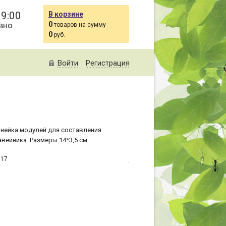
19:00
В корзине
вно
0
товаров на сумму
0
руб.
Войти
Регистрация
инейка модулей для составления
вейника. Размеры 14*3,5 см
617