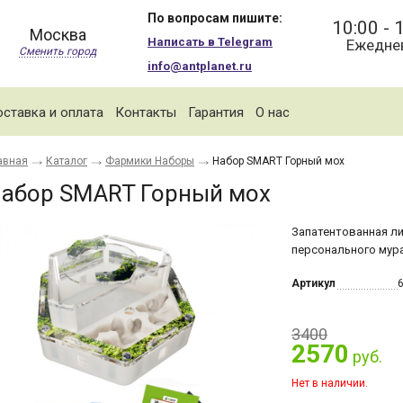
По вопросам пишите:
10:00 - 
Москва
Написать в Telegram
Ежедне
Сменить город
info@antplanet.ru
ставка и оплата
Контакты
Гарантия
О нас
авная
Каталог
Фармики Наборы
Набор SMART Горный мох
абор SMART Горный мох
Запатентованная л
персонального мура
Артикул
3400
2570
руб.
Нет в наличии.