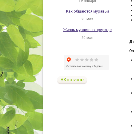
19 января
Как общаются муравьи
20 мая
Жизнь муравья в природе
20 мая
Ди
Оч
ВКонтакте