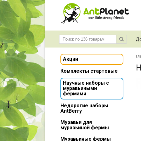
До
Гл
Акции
Н
Комплекты стартовые
Научные наборы с
муравьиными
фермами
Недорогие наборы
AntBerry
Муравьи для
муравьиной фермы
Муравьиные фермы