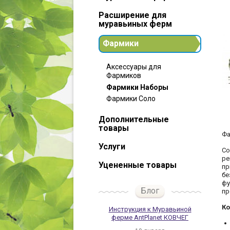
Расширение для
муравьиных ферм
Фармики
Аксессуары для
Фармиков
Фармики Наборы
Фармики Соло
Дополнительные
товары
Фа
Услуги
Со
ре
Уцененные товары
пр
бе
фу
Блог
пр
Ко
Инструкция к Муравьиной
ферме AntPlanet КОВЧЕГ