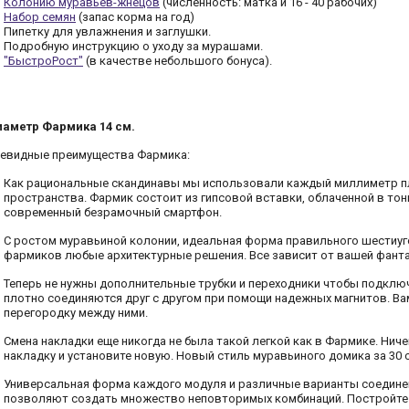
Колонию муравьев-жнецов
(численность: матка и 16 - 40 рабочих)
Набор семян
(запас корма на год)
Пипетку для увлажнения и заглушки.
Подробную инструкцию о уходу за мурашами.
"БыстроРост"
(в качестве небольшого бонуса).
аметр Фармика 14 см.
евидные преимущества Фармика:
Как рациональные скандинавы мы использовали каждый миллиметр п
пространства. Фармик состоит из гипсовой вставки, облаченной в то
современный безрамочный смартфон.
С ростом муравьиной колонии, идеальная форма правильного шестиуг
фармиков любые архитектурные решения. Все зависит от вашей фанта
Теперь не нужны дополнительные трубки и переходники чтобы подкл
плотно соединяются друг с другом при помощи надежных магнитов. Ва
перегородку между ними.
Смена накладки еще никогда не была такой легкой как в Фармике. Ниче
накладку и установите новую. Новый стиль муравьиного домика за 30 
Универсальная форма каждого модуля и различные варианты соединен
позволяют создать множество неповторимых комбинаций. Постройте