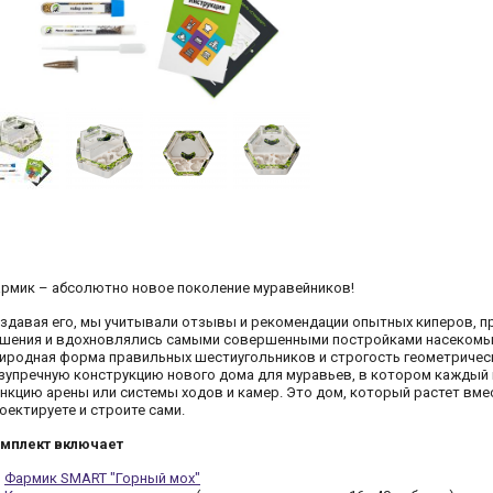
рмик – абсолютно новое поколение муравейников!
здавая его, мы учитывали отзывы и рекомендации опытных киперов, 
шения и вдохновлялись самыми совершенными постройками насекомых
иродная форма правильных шестиугольников и строгость геометрическ
зупречную конструкцию нового дома для муравьев, в котором кажды
нкцию арены или системы ходов и камер. Это дом, который растет вме
оектируете и строите сами.
мплект включает
Фармик SMART "Горный мох"