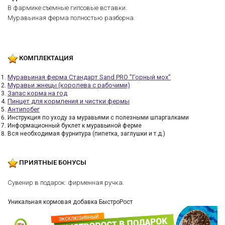
В фармике съемные гипсовые вставки.
Муравьиная ферма полностью разборна.
КОМПЛЕКТАЦИЯ
Муравьиная ферма Стандарт Sand PRO "Горный мох"
Муравьи жнецы (королева с рабочими)
Запас корма на год
Пинцет для кормления и чистки фермы
Антипобег
Инструкция по уходу за муравьями с полезными шпаргалками
Информационный буклет к муравьиной ферме
Вся необходимая фурнитура (пипетка, заглушки и т.д.)
ПРИЯТНЫЕ БОНУСЫ
Сувенир в подарок: фирменная ручка.
Уникальная кормовая добавка БыстроРост