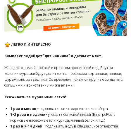
ЛЕГКО И ИНТЕРЕСНО
Комплект подойдет "для новичка" и детям от 6 лет.
Жнецы это самый простой и при этом зрелищный вид. Внутри
колонии муравьи будут делиться на профессии: охранники, няньки,
фуражиры, разведчики. Со временем появятся крупные солдаты с
большими и воинственными жвалами!
Ухаживать за муравьями легко!
1 раз в месяц
- подсыпать новые зернышки из набора.
1-2 раза в неделю
- угощать белковой пищей (БыстроРост,
кормовые насекомые или курица, яичный белок и т.д.)
1 раз в 7-14 дней
- подливать воду в специальное отверстие.