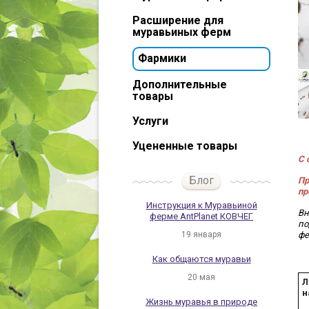
Расширение для
муравьиных ферм
Фармики
Дополнительные
товары
Услуги
Уцененные товары
С 
Блог
Пр
пр
Инструкция к Муравьиной
Вн
ферме AntPlanet КОВЧЕГ
по
19 января
фе
Как общаются муравьи
20 мая
Л
н
Жизнь муравья в природе