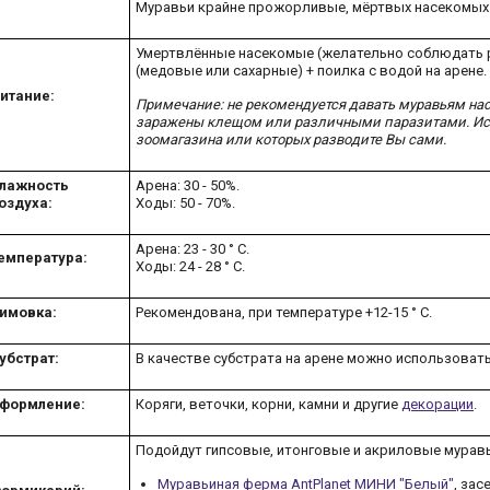
Муравьи крайне прожорливые, мёртвых насекомых
Умертвлённые насекомые (желательно соблюдать р
(медовые или сахарные) + поилка с водой на арене.
итание:
Примечание: не рекомендуется давать муравьям нас
заражены клещом или различными паразитами. Ис
зоомагазина или которых разводите Вы сами.
лажность
Арена: 30 - 50%.
оздуха:
Ходы: 50 - 70%.
Арена: 23 - 30 ° C.
емпература:
Ходы: 24 - 28 ° C.
имовка:
Рекомендована, при температуре +12-15 ° C.
убстрат:
В качестве субстрата на арене можно использоват
формление:
Коряги, веточки, корни, камни и другие
декорации
.
Подойдут гипсовые, итонговые и акриловые мурав
Муравьиная ферма AntPlanet МИНИ "Белый"
, зас