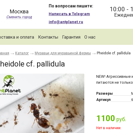
По вопросам пишите:
10:00 - 
Москва
Написать в Telegram
Ежедне
Сменить город
info@antplanet.ru
ставка и оплата
Контакты
Гарантия
О нас
авная
Каталог
Муравьи для муравьиной фермы
Pheidole cf. pallidula
heidole cf. pallidula
NEW! Агрессивные 
питаются не только
Размеры
М
Артикул
1100
руб.
Нет в наличии.