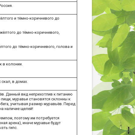
Россия.
жёлтого и тёмно-коричневого до
о-жёлтого до тёмно-коричневого,
ёлтого до тёмно-коричневого, голова и
к в колонии.
 скал, в домах.
в. Данный вид неприхотлив к питанию
 пищи, муравьи становятся склонны к
обега, учитывая размер муравьёв. Перед
на наличие щелей!
емпом, поэтому им потребуется
ая арена), иначе муравьи будут
ызть гипс.