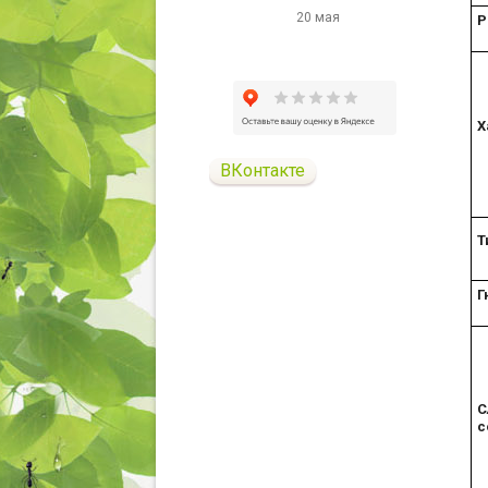
20 мая
Р
Х
ВКонтакте
Т
Г
С
с