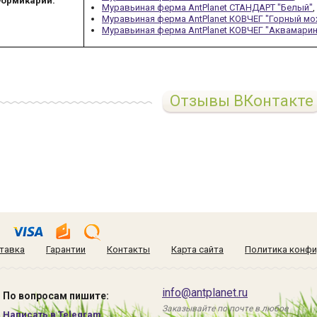
ормикарий:
Муравьиная ферма AntPlanet СТАНДАРТ "Белый"
Муравьиная ферма AntPlanet КОВЧЕГ "Горный мо
Муравьиная ферма AntPlanet КОВЧЕГ "Аквамарин
Отзывы ВКонтакте
тавка
Гарантии
Контакты
Карта сайта
Политика конфи
info@antplanet.ru
По вопросам пишите:
Заказывайте по почте в любое
Написать в Telegram