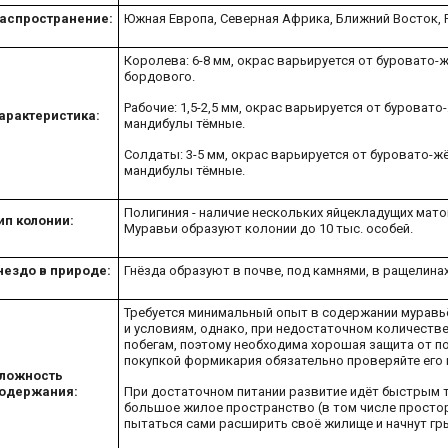
аспространение:
Южная Европа, Северная Африка, Ближний Восток, 
Королева: 6-8 мм, окрас варьируется от буровато-
бордового.
Рабочие: 1,5-2,5 мм, окрас варьируется от буроват
арактеристика:
мандибулы тёмные.
Солдаты: 3-5 мм, окрас варьируется от буровато-ж
мандибулы тёмные.
Полигиния - наличие нескольких яйцекладущих мато
ип колонии:
Муравьи образуют колонии до 10 тыс. особей.
нездо в природе:
Гнёзда образуют в почве, под камнями, в ращелинах
Требуется минимальный опыт в содержании муравьё
и условиям, однако, при недостаточном количестве
побегам, поэтому необходима хорошая защита от п
покупкой формикария обязательно проверяйте его 
ложность
одержания:
При достаточном питании развитие идёт быстрым т
большое жилое пространство (в том числе просторн
пытаться сами расширить своё жилище и начнут гр