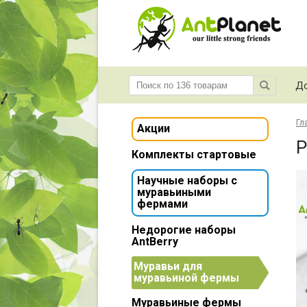
До
Гл
Акции
P
Комплекты стартовые
Научные наборы с
муравьиными
фермами
Недорогие наборы
AntBerry
Муравьи для
муравьиной фермы
Муравьиные фермы