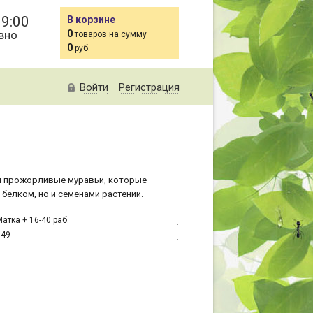
19:00
В корзине
вно
0
товаров на сумму
0
руб.
Войти
Регистрация
и прожорливые муравьи, которые
 белком, но и семенами растений.
атка + 16-40 раб.
649