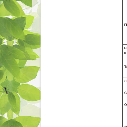
П
В
в
Т
З
С
О