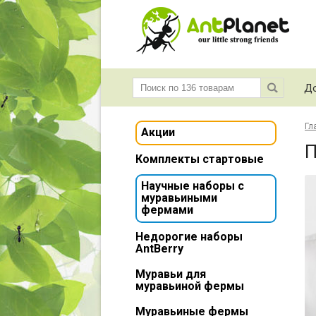
До
Гл
Акции
П
Комплекты стартовые
Научные наборы с
муравьиными
фермами
Недорогие наборы
AntBerry
Муравьи для
муравьиной фермы
Муравьиные фермы