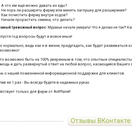
А что им ещё можно давать из еды?
Не пора ли расширять ферму или менять заглушку для расширения?
Как почистить ферму внутри ходов?
Начали прорастать семена, что делать?
самый тревожный вопрос:
Муравьи начали умирать! Что я делаю не так?! К
спустя год вопросы будут и вовсе иные!
о нормально, ведь как и в жизни, предугадать, как будет развиваться 
возможно!
то возможно быть на 100% уверенным в том, что опытные специалисты A
мощь и дать развернутый ответ на любой вопрос, касающийся Вашего 
чь о нашей пожизненной информационной поддержке для клиентов.
пив ее 1 раз - Вы всегда будете в надежных руках.
йствует только для ферм от AntPlanet!
Отзывы ВКонтакте