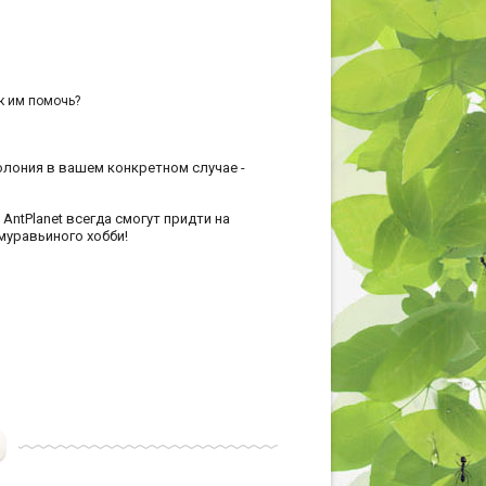
ак им помочь?
колония в вашем конкретном случае -
ntPlanet всегда смогут придти на
муравьиного хобби!