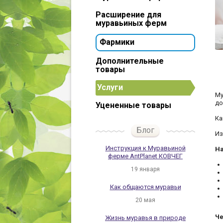
Расширение для
муравьиных ферм
Фармики
Дополнительные
товары
Услуги
Му
до
Уцененные товары
Ка
Блог
Из
Инструкция к Муравьиной
На
ферме AntPlanet КОВЧЕГ
19 января
Как общаются муравьи
20 мая
Че
Жизнь муравья в природе