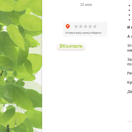
20 мая
И 
А 
ВКонтакте
Эт
не
За
по
Ре
Ку
Де