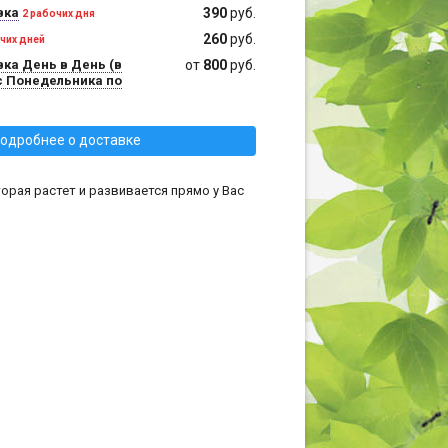
вка
390
руб.
2 рабочих дня
260
руб.
очих дней
ка День в День (в
от
800
руб.
с Понедельника по
одробнее о доставке
орая растет и развивается прямо у Вас