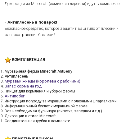
Декорации из Minecraft (домики из деревни) идут в комплекте.
- Антиплесень в подарок!
Безопасное средство, которое защитит ваш гипс от плесени и
распространения бактерий.
КОМПЛЕКТАЦИЯ
Муравьиная ферма Minecraft AntBerry
Антиплесень
Муравьи жнецы (королева с рабочими)
Запас корма на год
Пинцет для кормления и уборки фермы
Антипобег
Инструкция по уходу за муравьями с полезными шпаргалками
Информационный буклет к муравьиной ферме
Вся необходимая фурнитура (пипетка, заглушки и т.д.)
Декорации в стиле Minecraft
Соединительная трубка в комплекте
ПРИЯТНЫЕ БОНУСЫ