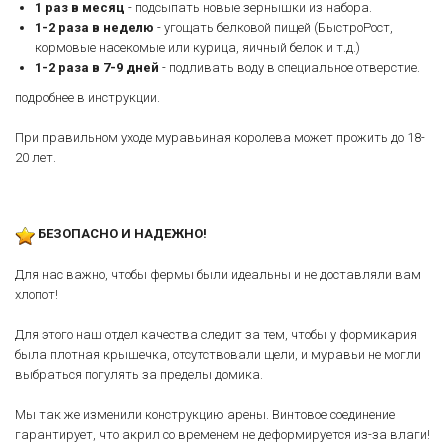
1 раз в месяц
- подсыпать новые зернышки из набора.
1-2 раза в неделю
- угощать белковой пищей (БыстроРост,
кормовые насекомые или курица, яичный белок и т.д.)
1-2 раза в 7-9 дней
- подливать воду в специальное отверстие.
подробнее в инструкции.
При правильном уходе муравьиная королева может прожить до 18-
20 лет.
БЕЗОПАСНО И НАДЕЖНО!
Для нас важно, чтобы фермы были идеальны и не доставляли вам
хлопот!
Для этого наш отдел качества следит за тем, чтобы у формикария
была плотная крышечка, отсутствовали щели, и муравьи не могли
выбраться погулять за пределы домика.
Мы так же изменили конструкцию арены. Винтовое соединение
гарантирует, что акрил со временем не деформируется из-за влаги!