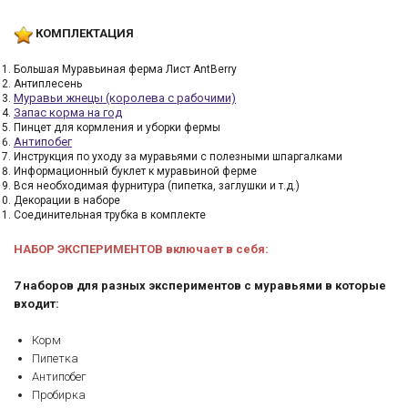
КОМПЛЕКТАЦИЯ
Большая Муравьиная ферма Лист AntBerry
Антиплесень
Муравьи жнецы (королева с рабочими)
Запас корма на год
Пинцет для кормления и уборки фермы
Антипобег
Инструкция по уходу за муравьями с полезными шпаргалками
Информационный буклет к муравьиной ферме
Вся необходимая фурнитура (пипетка, заглушки и т.д.)
Декорации в наборе
Соединительная трубка в комплекте
НАБОР ЭКСПЕРИМЕНТОВ включает в себя:
7 наборов для разных экспериментов с муравьями в которые
входит:
Корм
Пипетка
Антипобег
Пробирка