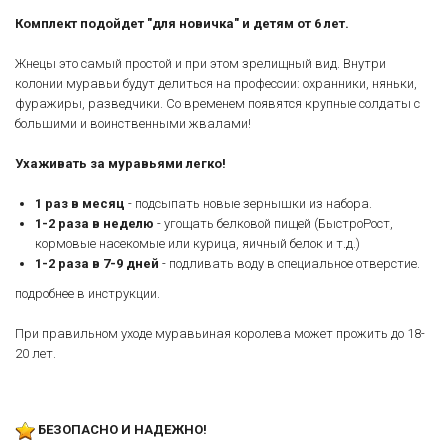
Комплект подойдет "для новичка" и детям от 6 лет.
Жнецы это самый простой и при этом зрелищный вид. Внутри
колонии муравьи будут делиться на профессии: охранники, няньки,
фуражиры, разведчики. Со временем появятся крупные солдаты с
большими и воинственными жвалами!
Ухаживать за муравьями легко!
1 раз в месяц
- подсыпать новые зернышки из набора.
1-2 раза в неделю
- угощать белковой пищей (БыстроРост,
кормовые насекомые или курица, яичный белок и т.д.)
1-2 раза в 7-9 дней
- подливать воду в специальное отверстие.
подробнее в инструкции.
При правильном уходе муравьиная королева может прожить до 18-
20 лет.
БЕЗОПАСНО И НАДЕЖНО!