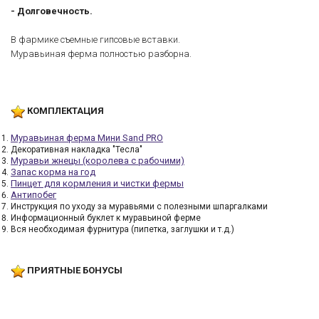
- Долговечность.
В фармике съемные гипсовые вставки.
Муравьиная ферма полностью разборна.
КОМПЛЕКТАЦИЯ
Муравьиная ферма Мини Sand PRO
Декоративная накладка "Тесла"
Муравьи жнецы (королева с рабочими)
Запас корма на год
Пинцет для кормления и чистки фермы
Антипобег
Инструкция по уходу за муравьями с полезными шпаргалками
Информационный буклет к муравьиной ферме
Вся необходимая фурнитура (пипетка, заглушки и т.д.)
ПРИЯТНЫЕ БОНУСЫ